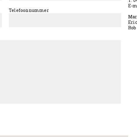
T: 0
E-m
Nieuws
Telefoonnummer
Mar
Eric
Rob 
Foto’s
Contact