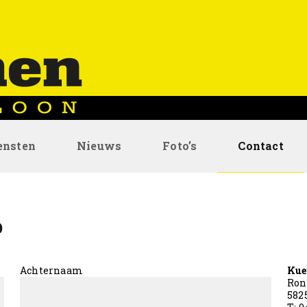
ensten
Nieuws
Foto’s
Contact
Home
p
Over Ons
Achternaam
Kue
Onze Diensten
Ron
582